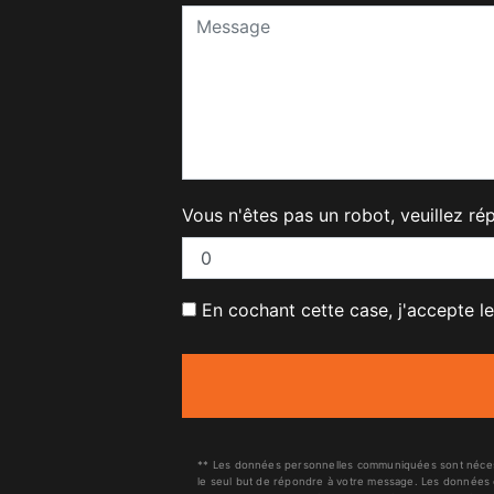
Vous n'êtes pas un robot, veuillez ré
En cochant cette case, j'accepte le
** Les données personnelles communiquées sont nécessai
le seul but de répondre à votre message. Les données 