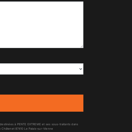
t destinées à PENTE EXTREME et ses sous-traitants dans
 Châtenet 87410 Le Palais-sur-Vienne