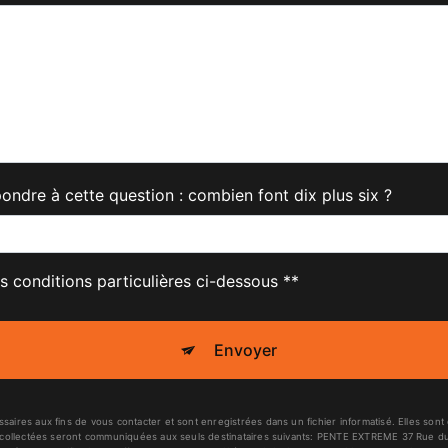
pondre à cette question : combien font dix plus six ?
s conditions particulières ci-dessous **
Envoyer
res aux fins de vous contacter et sont enregistrées dans un fichier informatisé. Elles son
collectées seront communiquées aux seuls destinataires suivants: PENTE EXTREME 37 Rue du