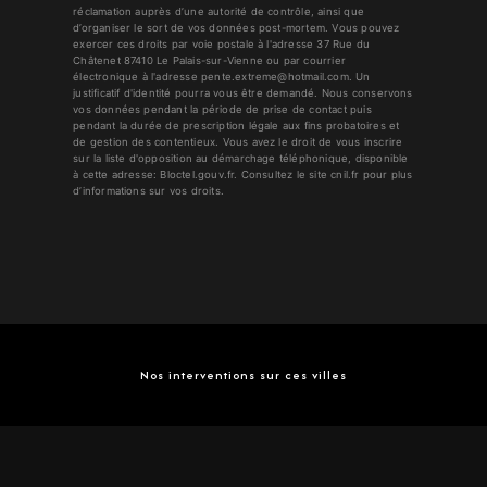
réclamation auprès d’une autorité de contrôle, ainsi que
d’organiser le sort de vos données post-mortem. Vous pouvez
exercer ces droits par voie postale à l'adresse 37 Rue du
Châtenet 87410 Le Palais-sur-Vienne ou par courrier
électronique à l'adresse pente.extreme@hotmail.com. Un
justificatif d'identité pourra vous être demandé. Nous conservons
vos données pendant la période de prise de contact puis
pendant la durée de prescription légale aux fins probatoires et
de gestion des contentieux. Vous avez le droit de vous inscrire
sur la liste d'opposition au démarchage téléphonique, disponible
à cette adresse:
Bloctel.gouv.fr
. Consultez le site cnil.fr pour plus
d’informations sur vos droits.
Nos interventions sur ces villes