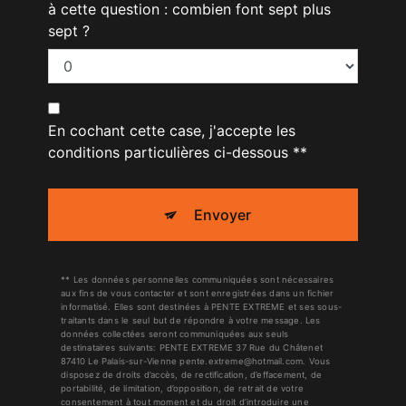
à cette question : combien font sept plus
sept ?
En cochant cette case, j'accepte les
conditions particulières ci-dessous **
Envoyer
** Les données personnelles communiquées sont nécessaires
aux fins de vous contacter et sont enregistrées dans un fichier
informatisé. Elles sont destinées à PENTE EXTREME et ses sous-
traitants dans le seul but de répondre à votre message. Les
données collectées seront communiquées aux seuls
destinataires suivants: PENTE EXTREME 37 Rue du Châtenet
87410 Le Palais-sur-Vienne pente.extreme@hotmail.com. Vous
disposez de droits d’accès, de rectification, d’effacement, de
portabilité, de limitation, d’opposition, de retrait de votre
consentement à tout moment et du droit d’introduire une