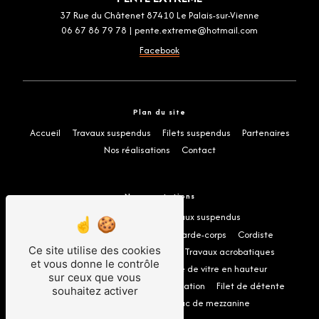
37 Rue du Châtenet 87410 Le Palais-sur-Vienne
06 67 86 79 78
|
pente.extreme@hotmail.com
Facebook
Plan du site
Accueil
Travaux suspendus
Filets suspendus
Partenaires
Nos réalisations
Contact
Nos prestations
Hamac suspendu
Travaux suspendus
Travaux accès difficiles
Filet garde-corps
Cordiste
Ce site utilise des cookies
Filet en corde
Filet suspendu
Travaux acrobatiques
et vous donne le contrôle
Filet pour terrasse
Nettoyage de vitre en hauteur
sur ceux que vous
Alpiniste du bâtiment
Filet d'habitation
Filet de détente
souhaitez activer
Travaux en hauteur
Hamac de mezzanine