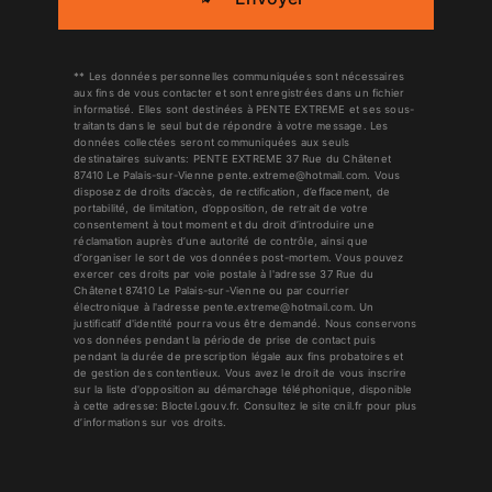
** Les données personnelles communiquées sont nécessaires
aux fins de vous contacter et sont enregistrées dans un fichier
informatisé. Elles sont destinées à PENTE EXTREME et ses sous-
traitants dans le seul but de répondre à votre message. Les
données collectées seront communiquées aux seuls
destinataires suivants: PENTE EXTREME 37 Rue du Châtenet
87410 Le Palais-sur-Vienne pente.extreme@hotmail.com. Vous
disposez de droits d’accès, de rectification, d’effacement, de
portabilité, de limitation, d’opposition, de retrait de votre
consentement à tout moment et du droit d’introduire une
réclamation auprès d’une autorité de contrôle, ainsi que
d’organiser le sort de vos données post-mortem. Vous pouvez
exercer ces droits par voie postale à l'adresse 37 Rue du
Châtenet 87410 Le Palais-sur-Vienne ou par courrier
électronique à l'adresse pente.extreme@hotmail.com. Un
justificatif d'identité pourra vous être demandé. Nous conservons
vos données pendant la période de prise de contact puis
pendant la durée de prescription légale aux fins probatoires et
de gestion des contentieux. Vous avez le droit de vous inscrire
sur la liste d'opposition au démarchage téléphonique, disponible
à cette adresse:
Bloctel.gouv.fr
. Consultez le site cnil.fr pour plus
d’informations sur vos droits.