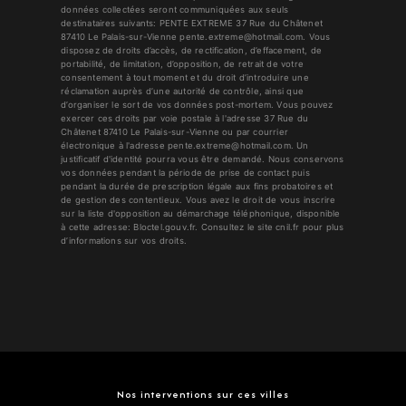
données collectées seront communiquées aux seuls
destinataires suivants: PENTE EXTREME 37 Rue du Châtenet
87410 Le Palais-sur-Vienne pente.extreme@hotmail.com. Vous
disposez de droits d’accès, de rectification, d’effacement, de
portabilité, de limitation, d’opposition, de retrait de votre
consentement à tout moment et du droit d’introduire une
réclamation auprès d’une autorité de contrôle, ainsi que
d’organiser le sort de vos données post-mortem. Vous pouvez
exercer ces droits par voie postale à l'adresse 37 Rue du
Châtenet 87410 Le Palais-sur-Vienne ou par courrier
électronique à l'adresse pente.extreme@hotmail.com. Un
justificatif d'identité pourra vous être demandé. Nous conservons
vos données pendant la période de prise de contact puis
pendant la durée de prescription légale aux fins probatoires et
de gestion des contentieux. Vous avez le droit de vous inscrire
sur la liste d'opposition au démarchage téléphonique, disponible
à cette adresse:
Bloctel.gouv.fr
. Consultez le site cnil.fr pour plus
d’informations sur vos droits.
Nos interventions sur ces villes