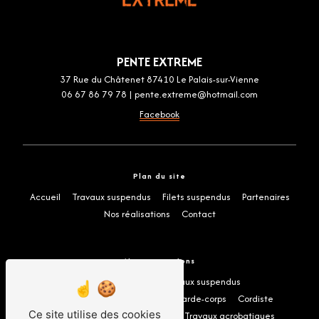
PENTE EXTREME
37 Rue du Châtenet 87410 Le Palais-sur-Vienne
06 67 86 79 78
|
pente.extreme@hotmail.com
Facebook
Plan du site
Accueil
Travaux suspendus
Filets suspendus
Partenaires
Nos réalisations
Contact
Nos prestations
Hamac suspendu
Travaux suspendus
Travaux accès difficiles
Filet garde-corps
Cordiste
Ce site utilise des cookies
Filet en corde
Filet suspendu
Travaux acrobatiques